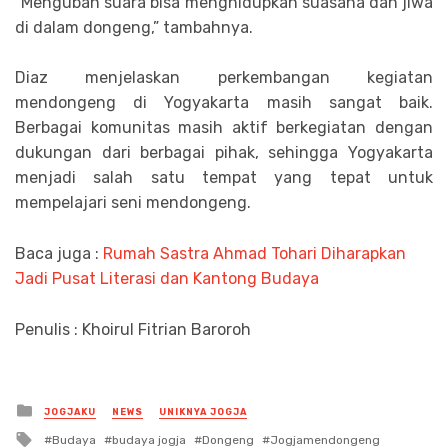
“Mengubah suara bisa menghidupkan suasana dan jiwa
di dalam dongeng,” tambahnya.
Diaz menjelaskan perkembangan kegiatan
mendongeng di Yogyakarta masih sangat baik.
Berbagai komunitas masih aktif berkegiatan dengan
dukungan dari berbagai pihak, sehingga Yogyakarta
menjadi salah satu tempat yang tepat untuk
mempelajari seni mendongeng.
Baca juga :
Rumah Sastra Ahmad Tohari Diharapkan
Jadi Pusat Literasi dan Kantong Budaya
Penulis : Khoirul Fitrian Baroroh
Posted
JOGJAKU
NEWS
UNIKNYA JOGJA
in
Tagged
Budaya
budaya jogja
Dongeng
Jogjamendongeng