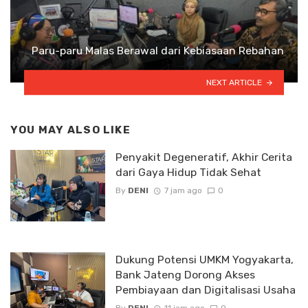
Paru-paru Malas Berawal dari Kebiasaan Rebahan
NEXT ARTICLE
YOU MAY ALSO LIKE
Penyakit Degeneratif, Akhir Cerita
dari Gaya Hidup Tidak Sehat
By
DENI
7 jam ago
0
Dukung Potensi UMKM Yogyakarta,
Bank Jateng Dorong Akses
Pembiayaan dan Digitalisasi Usaha
By
DENI
11 jam ago
0