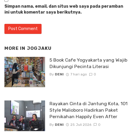
Simpan nama, email, dan situs web saya pada peramban
ini untuk komentar saya berikutnya.
MORE IN
JOGJAKU
5 Book Cafe Yogyakarta yang Wajib
Dikunjungi Pecinta Literasi
By
DENI
7 hari ago
0
Rayakan Cinta di Jantung Kota, 1O1
Style Malioboro Hadirkan Paket
Pernikahan Happily Even After
By
DENI
25 Juli 2026
0