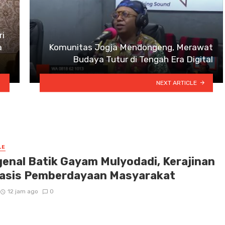
ri
a
Komunitas Jogja Mendongeng, Merawat
Budaya Tutur di Tengah Era Digital
NEXT ARTICLE
LE
enal Batik Gayam Mulyodadi, Kerajinan
asis Pemberdayaan Masyarakat
12 jam ago
0