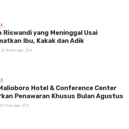
LE
h Riswandi yang Meninggal Usai
matkan Ibu, Kakak dan Adik
15 jam ago
0
LE
Malioboro Hotel & Conference Center
rkan Penawaran Khusus Bulan Agustus
1 hari ago
0