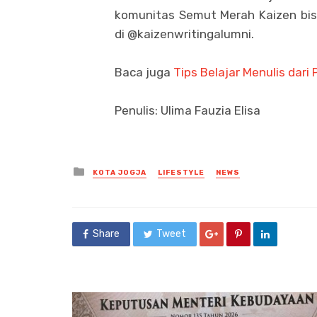
komunitas Semut Merah Kaizen bis
di @kaizenwritingalumni.
Baca juga
Tips Belajar Menulis dari
Penulis: Ulima Fauzia Elisa
Posted
KOTA JOGJA
LIFESTYLE
NEWS
in
Share
Tweet