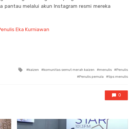
a pantau melalui akun Instagram resmi mereka
 Penulis Eka Kurniawan
Tagged
kaizen
komunitas semut merah kaizen
menulis
Penulis
with
Penulis pemula
tips menulis
0