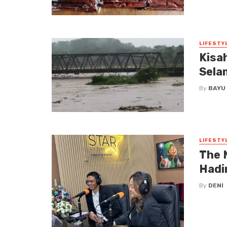
LIFESTY
Kisa
Sela
By
BAYU
LIFESTY
The 
Hadi
By
DENI