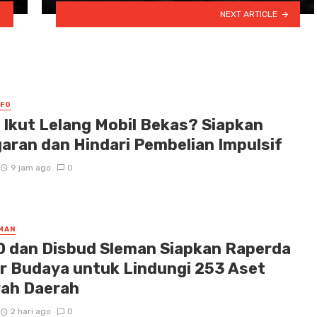
NEXT ARTICLE
NFO
n Ikut Lelang Mobil Bekas? Siapkan
aran dan Hindari Pembelian Impulsif
9 jam ago
0
MAN
 dan Disbud Sleman Siapkan Raperda
r Budaya untuk Lindungi 253 Aset
rah Daerah
2 hari ago
0