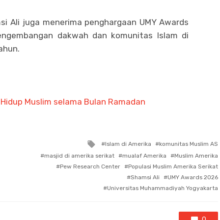
si Ali juga menerima penghargaan UMY Awards
pengembangan dakwah dan komunitas Islam di
ahun.
 Hidup Muslim selama Bulan Ramadan
Tagged
Islam di Amerika
komunitas Muslim AS
with
masjid di amerika serikat
mualaf Amerika
Muslim Amerika
Pew Research Center
Populasi Muslim Amerika Serikat
Shamsi Ali
UMY Awards 2026
Universitas Muhammadiyah Yogyakarta
0