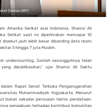
Serikat (humas UMY)
lam Amerika Serikat asal Indonesia, Shamsi Ali
a Serikat saat ini diperkirakan mencapai 10
t disebut jauh lebih besar dibanding data resmi
itar 5 hingga 7 juta Muslim.
sih undercounting. Jumlah sesungguhnya telah
yang dipublikasikan,” ujar Shamsi Ali Sabtu
n dalam Rapat Senat Terbuka Penganugerahan
iversitas Muhammadiyah Yogyakarta. Menurut
but bukan sekadar persoalan teknis pendataan,
imnya pengakuan terhadap kontribusi komunitas