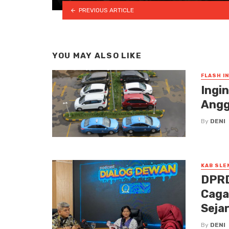
PREVIOUS ARTICLE
YOU MAY ALSO LIKE
FLASH I
Ingi
Angg
By
DENI
KAB SLE
DPRD
Caga
Seja
By
DENI