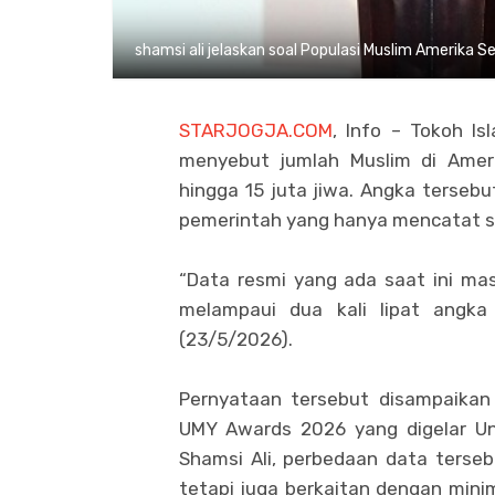
shamsi ali jelaskan soal Populasi Muslim Amerika 
STARJOGJA.COM
, Info – Tokoh Is
menyebut jumlah Muslim di Amerik
hingga 15 juta jiwa. Angka tersebu
pemerintah yang hanya mencatat sek
“Data resmi yang ada saat ini ma
melampaui dua kali lipat angka 
(23/5/2026).
Pernyataan tersebut disampaika
UMY Awards 2026 yang digelar Un
Shamsi Ali, perbedaan data terse
tetapi juga berkaitan dengan min