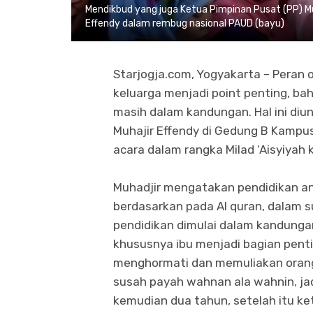
Mendikbud yang juga Ketua Pimpinan Pusat (PP) Mu
Effendy dalam rembug nasional PAUD (bayu)
Starjogja.com, Yogyakarta – Peran
keluarga menjadi point penting, bah
masih dalam kandungan. Hal ini di
Muhajir Effendy di Gedung B Kampus
acara dalam rangka Milad ‘Aisyiyah 
Muhadjir mengatakan pendidikan an
berdasarkan pada Al quran, dalam 
pendidikan dimulai dalam kandungan
khususnya ibu menjadi bagian penti
menghormati dan memuliakan oran
susah payah wahnan ala wahnin, jadi
kemudian dua tahun, setelah itu ke