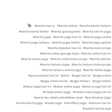
Tagged
bantul hari in
bantul online
berita bantul terbaru
with
berita bantul terkini
berita gunung kidul
berita hari ini jogja
berita jogja
berita jogja hari ini
berita jogja online
berita jogja terbaru
berita jogja terkini
berita jogja update
berita kejadian hari ini
berita kulon progo
berita online gunugn kidul
berita online hari ini
berita online jogja
berita online kulon progo
berita sleman
berita terbaru jogja
berita terbaru kulon progo
berita terbaru online jogja
berita terkini jogja
gunung kidul hari ini
janin
jogja hari ini
jogja online
jogja online berita
jogja terbaru
jogja terkini
kabar jogja hari ini
kabar online jogja
kulon progo hari ini
media online jogja
media online jogja hari ini
peran ibu dalam pendidikan anak
pertanahan jogja
radio berita jogja
radio jogja
sertifikat jogja
sleman hari ini
update berita joga