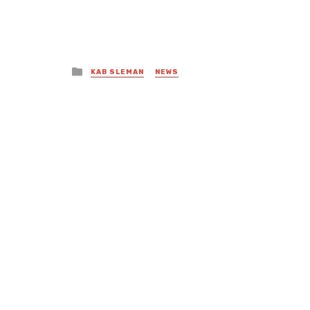
Posted
KAB SLEMAN
NEWS
in