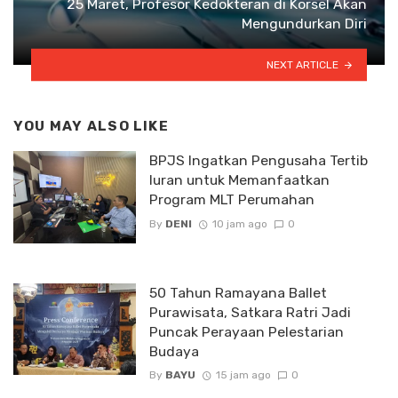
25 Maret, Profesor Kedokteran di Korsel Akan
Mengundurkan Diri
NEXT ARTICLE
YOU MAY ALSO LIKE
BPJS Ingatkan Pengusaha Tertib
Iuran untuk Memanfaatkan
Program MLT Perumahan
By
DENI
10 jam ago
0
50 Tahun Ramayana Ballet
Purawisata, Satkara Ratri Jadi
Puncak Perayaan Pelestarian
Budaya
By
BAYU
15 jam ago
0