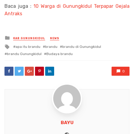
Baca juga :
10 Warga di Gunungkidul Terpapar Gejala
Antraks
Posted
KAB GUNUNGKIDUL
NEWS
in
Tagged
apa itu brandu
brandu
brandu di Gunungkidul
with
brandu Gunungkidul
Budaya brandu
0
BAYU