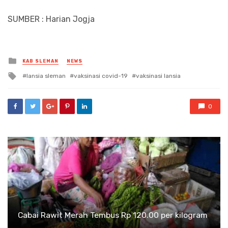
SUMBER : Harian Jogja
Posted
KAB SLEMAN
NEWS
in
Tagged
lansia sleman
vaksinasi covid-19
vaksinasi lansia
with
0
Cabai Rawit Merah Tembus Rp 120.00 per kilogram