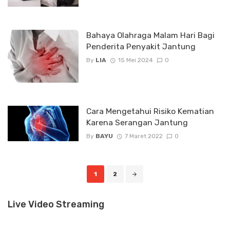
Bahaya Olahraga Malam Hari Bagi
Penderita Penyakit Jantung
By
LIA
15 Mei 2024
0
Cara Mengetahui Risiko Kematian
Karena Serangan Jantung
By
BAYU
7 Maret 2022
0
Posts
1
2
navigation
Live Video Streaming