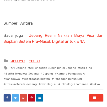
Sumber : Antara
Baca juga :
Jepang Resmi Naikkan Biaya Visa dan
Siapkan Sistem Pra-Masuk Digital untuk WNA
Posted
LIFESTYLE
TECHNO
in
Tagged
AI Jepang
AI Pencegah Bunuh Diri di Jepang
Asilla Inc
with
Berita Teknologi Jepang
Jepang
Kamera Pengawas AI
Kanagawa
kecerdasan buatan
Pencegah Bunuh Diri
Stasiun Kereta Jepang
teknologi ai
Teknologi Keamanan
Tokyo
0