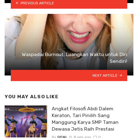
PREVIOUS ARTICLE
Waspadai Burnout, Luangkan Waktu untuk Diri
Sendiri!
NEXT ARTICLE
YOU MAY ALSO LIKE
Angkat Filosofi Abdi Dalem
Keraton, Tari Pinilih Sang
Manggung Karya SMP Taman
Dewasa Jetis Raih Prestasi
By
DENI
8 jam ago
0