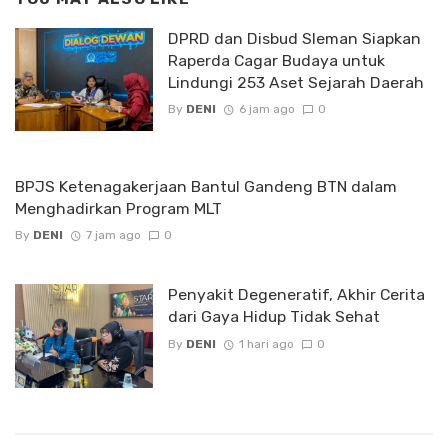
DPRD dan Disbud Sleman Siapkan
Raperda Cagar Budaya untuk
Lindungi 253 Aset Sejarah Daerah
By
DENI
6 jam ago
0
BPJS Ketenagakerjaan Bantul Gandeng BTN dalam
Menghadirkan Program MLT
By
DENI
7 jam ago
0
Penyakit Degeneratif, Akhir Cerita
dari Gaya Hidup Tidak Sehat
By
DENI
1 hari ago
0