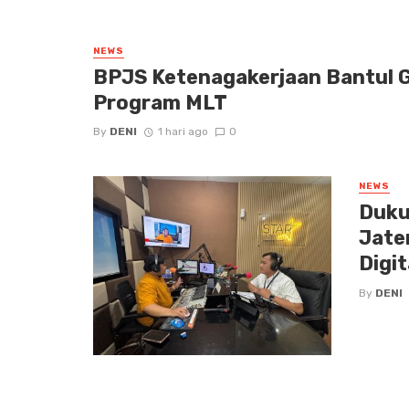
NEWS
BPJS Ketenagakerjaan Bantul
Program MLT
By
DENI
1 hari ago
0
NEWS
Duku
Jate
Digit
By
DENI