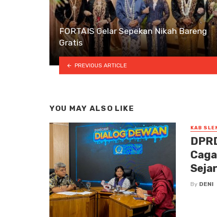
FORTAIS Gelar Sepekan Nikah Bareng
Gratis
PREVIOUS ARTICLE
YOU MAY ALSO LIKE
KAB SLE
DPRD
Caga
Seja
By
DENI