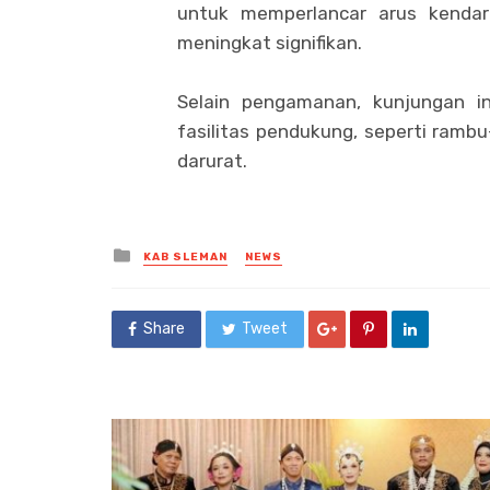
untuk memperlancar arus kendar
meningkat signifikan.
Selain pengamanan, kunjungan i
fasilitas pendukung, seperti rambu-
darurat.
Posted
KAB SLEMAN
NEWS
in
Share
Tweet