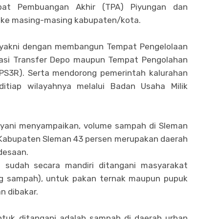
mpat Pembuangan Akhir (TPA) Piyungan dan
h ke masing-masing kabupaten/kota.
n yakni dengan membangun Tempat Pengelolaan
sasi Transfer Depo maupun Tempat Pengolahan
S3R). Serta mendorong pemerintah kalurahan
tiap wilayahnya melalui Badan Usaha Milik
tiyani menyampaikan, volume sampah di Sleman
h Kabupaten Sleman 43 persen merupakan daerah
desaan.
sudah secara mandiri ditangani masyarakat
g sampah), untuk pakan ternak maupun pupuk
n dibakar.
ntuk ditangani adalah sampah di daerah urban