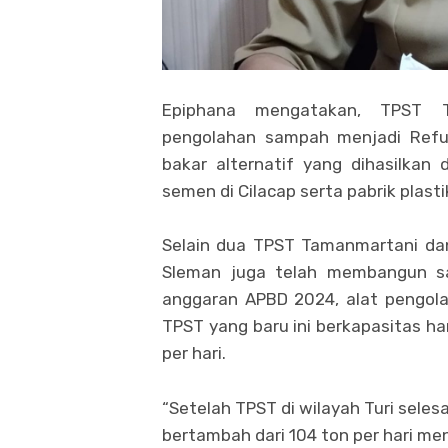
Epiphana mengatakan, TPST T
pengolahan sampah menjadi Refu
bakar alternatif yang dihasilkan
semen di Cilacap serta pabrik plast
Selain dua TPST Tamanmartani dan
Sleman juga telah membangun s
anggaran APBD 2024, alat pengola
TPST yang baru ini berkapasitas h
per hari.
“Setelah TPST di wilayah Turi seles
bertambah dari 104 ton per hari menj