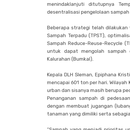
menindaklanjuti ditutupnya Te
desentralisasi pengelolaan sampa
Beberapa strategi telah dilakuka
Sampah Terpadu (TPST), optimali
Sampah Reduce-Reuse-Recycle (TP
untuk dapat mengolah sampah di
Kalurahan (Bumkal).
Kepala DLH Sleman, Epiphana Kris
mencapai 601 ton per hari. Wilaya
urban dan sisanya masih berupa pe
Penanganan sampah di pedesaan 
dengan membuat jugangan (luban
tanaman yang dimiliki serta sebagia
“Sampah yang menjadi prioritas u