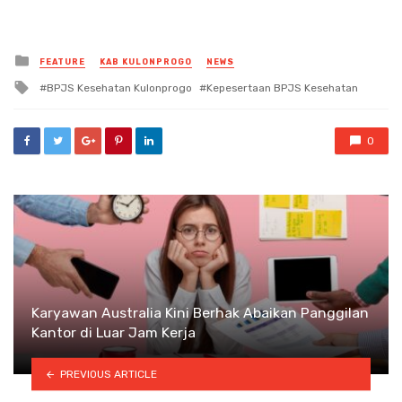
Posted
FEATURE
KAB KULONPROGO
NEWS
in
Tagged
BPJS Kesehatan Kulonprogo
Kepesertaan BPJS Kesehatan
with
0
Karyawan Australia Kini Berhak Abaikan Panggilan
Kantor di Luar Jam Kerja
PREVIOUS ARTICLE