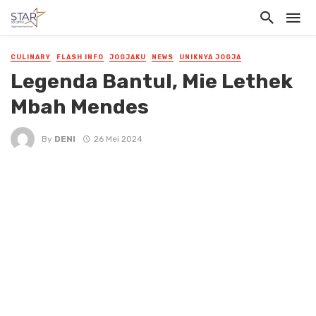
CULINARY
FLASH INFO
JOGJAKU
NEWS
UNIKNYA JOGJA
Legenda Bantul, Mie Lethek
Mbah Mendes
By
DENI
26 Mei 2024