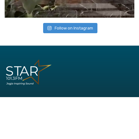
Follow on Instagram
Office:
Jl. AM Sangaji No. 41
Cokrodiningratan
Yogyakarta
Phone: (0274) 544-935
WA: 081-8621-013