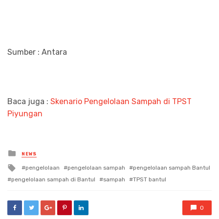
Sumber : Antara
Baca juga :
Skenario Pengelolaan Sampah di TPST
Piyungan
Posted
NEWS
in
Tagged
pengelolaan
pengelolaan sampah
pengelolaan sampah Bantul
with
pengelolaan sampah di Bantul
sampah
TPST bantul
0