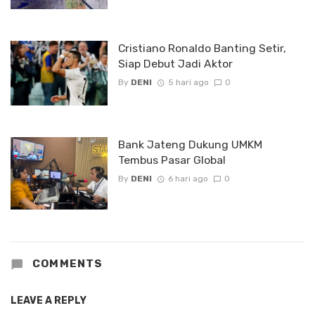
Cristiano Ronaldo Banting Setir,
Siap Debut Jadi Aktor
By
DENI
5 hari ago
0
Bank Jateng Dukung UMKM
Tembus Pasar Global
By
DENI
6 hari ago
0
COMMENTS
LEAVE A REPLY