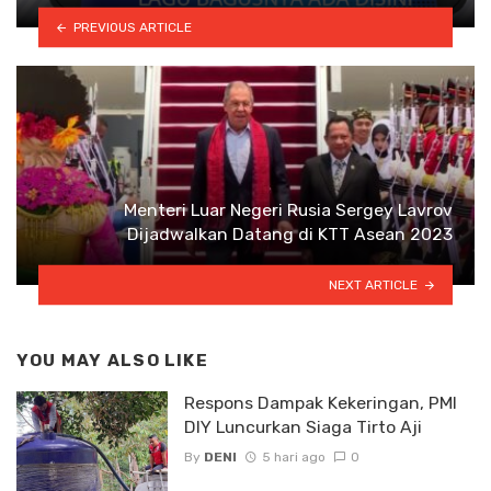
PREVIOUS ARTICLE
Menteri Luar Negeri Rusia Sergey Lavrov
Dijadwalkan Datang di KTT Asean 2023
NEXT ARTICLE
YOU MAY ALSO LIKE
Respons Dampak Kekeringan, PMI
DIY Luncurkan Siaga Tirto Aji
By
DENI
5 hari ago
0