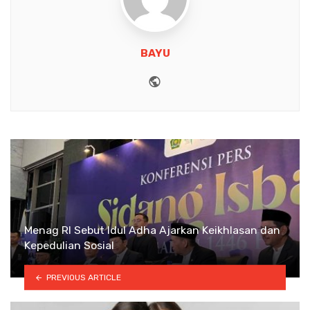
BAYU
Website
Menag RI Sebut Idul Adha Ajarkan Keikhlasan dan
Kepedulian Sosial
PREVIOUS ARTICLE