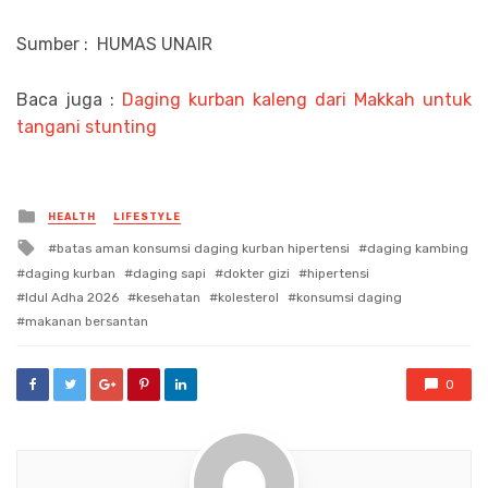
Sumber : HUMAS UNAIR
Baca juga :
Daging kurban kaleng dari Makkah untuk
tangani stunting
Posted
HEALTH
LIFESTYLE
in
Tagged
batas aman konsumsi daging kurban hipertensi
daging kambing
with
daging kurban
daging sapi
dokter gizi
hipertensi
Idul Adha 2026
kesehatan
kolesterol
konsumsi daging
makanan bersantan
0