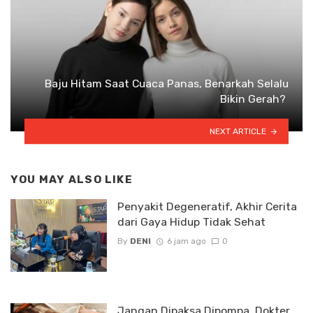
Baju Hitam Saat Cuaca Panas, Benarkah Selalu
Bikin Gerah?
NEXT ARTICLE
YOU MAY ALSO LIKE
Penyakit Degeneratif, Akhir Cerita
dari Gaya Hidup Tidak Sehat
By
DENI
6 jam ago
0
Jangan Dipaksa Dipompa, Dokter