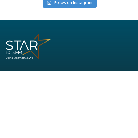
Follow on Instagram
Office:
Jl. AM Sangaji No. 41
Cokrodiningratan
Yogyakarta
Phone: (0274) 544-935
WA: 081-8621-013
Hotline Marketing: 081-5757-41885
Hubungi kami:
redaksi1013@gmail.com