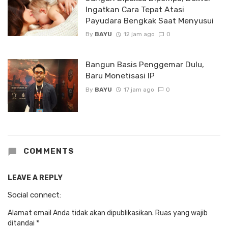
Ingatkan Cara Tepat Atasi
Payudara Bengkak Saat Menyusui
By
BAYU
12 jam ago
0
Bangun Basis Penggemar Dulu,
Baru Monetisasi IP
By
BAYU
17 jam ago
0
COMMENTS
LEAVE A REPLY
Social connect:
Alamat email Anda tidak akan dipublikasikan.
Ruas yang wajib
ditandai
*