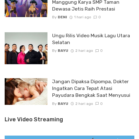
Manggung Karya SMP Taman
Dewasa Jetis Raih Prestasi
By
DENI
1 hari ago
0
Ungu Rilis Video Musik Lagu Utara
Selatan
By
BAYU
2 hari ago
0
Jangan Dipaksa Dipompa, Dokter
Ingatkan Cara Tepat Atasi
Payudara Bengkak Saat Menyusui
By
BAYU
2 hari ago
0
Live Video Streaming