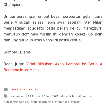
Champions.
Di luar persaingan empat besar, perebutan gelar juara
Serie A sudah selesai lebih awal setelah Inter Milan
memastikan scudetto pada pekan ke-35. Nerazzurri
menutup dominasi musim ini dengan koleksi 86 poin
dan unggul jauh atas Napoli di posisi kedua.
Sumber : Bisnis
Baca juga:
Vidal Diisukan Akan Kembali ke Serie A
Bersama Inter Milan
Posted
LIFESTYLE
SPORT
in
Tagged
ac milan
AS Roma
Como 1907
Inter Milan
juventus
with
Klasemen Serie A
liga champions
liga italia
Napoli