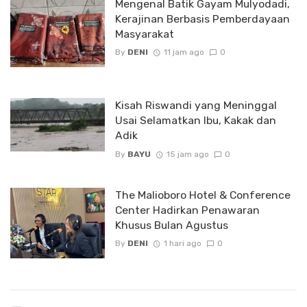
Mengenal Batik Gayam Mulyodadi,
Kerajinan Berbasis Pemberdayaan
Masyarakat
By
DENI
11 jam ago
0
Kisah Riswandi yang Meninggal
Usai Selamatkan Ibu, Kakak dan
Adik
By
BAYU
15 jam ago
0
The Malioboro Hotel & Conference
Center Hadirkan Penawaran
Khusus Bulan Agustus
By
DENI
1 hari ago
0