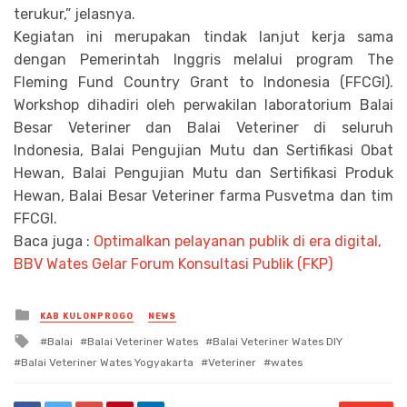
terukur,” jelasnya.
Kegiatan ini merupakan tindak lanjut kerja sama
dengan Pemerintah Inggris melalui program The
Fleming Fund Country Grant to Indonesia (FFCGI).
Workshop dihadiri oleh perwakilan laboratorium Balai
Besar Veteriner dan Balai Veteriner di seluruh
Indonesia, Balai Pengujian Mutu dan Sertifikasi Obat
Hewan, Balai Pengujian Mutu dan Sertifikasi Produk
Hewan, Balai Besar Veteriner farma Pusvetma dan tim
FFCGI.
Baca juga :
Optimalkan pelayanan publik di era digital,
BBV Wates Gelar Forum Konsultasi Publik (FKP)
Posted
KAB KULONPROGO
NEWS
in
Tagged
Balai
Balai Veteriner Wates
Balai Veteriner Wates DIY
with
Balai Veteriner Wates Yogyakarta
Veteriner
wates