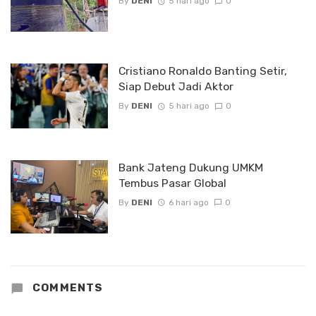
By
DENI
5 hari ago
0
Cristiano Ronaldo Banting Setir,
Siap Debut Jadi Aktor
By
DENI
5 hari ago
0
Bank Jateng Dukung UMKM
Tembus Pasar Global
By
DENI
6 hari ago
0
COMMENTS