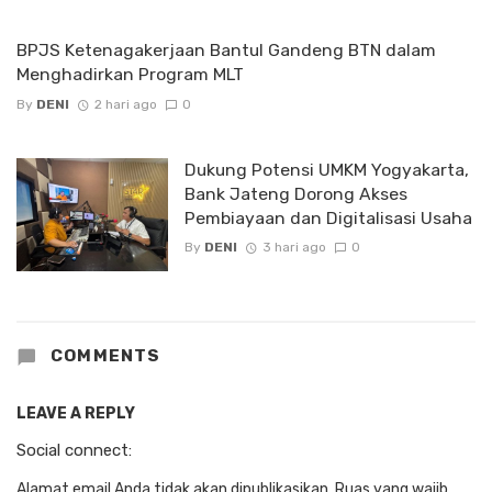
BPJS Ketenagakerjaan Bantul Gandeng BTN dalam
Menghadirkan Program MLT
By
DENI
2 hari ago
0
Dukung Potensi UMKM Yogyakarta,
Bank Jateng Dorong Akses
Pembiayaan dan Digitalisasi Usaha
By
DENI
3 hari ago
0
COMMENTS
LEAVE A REPLY
Social connect:
Alamat email Anda tidak akan dipublikasikan.
Ruas yang wajib