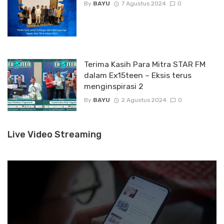
By
BAYU
7 Agustus 2024
0
Terima Kasih Para Mitra STAR FM
dalam Ex15teen – Eksis terus
menginspirasi 2
By
BAYU
2 Agustus 2024
0
Live Video Streaming