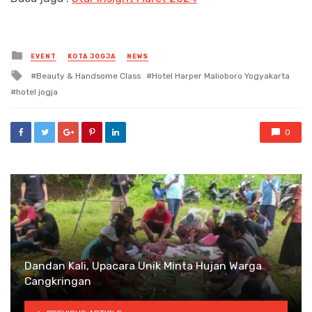
Posted
EVENT
KOTA JOGJA
NEWS
in
Tagged
Beauty & Handsome Class
Hotel Harper Malioboro Yogyakarta
with
hotel jogja
0
Dandan Kali, Upacara Unik Minta Hujan Warga
Cangkringan