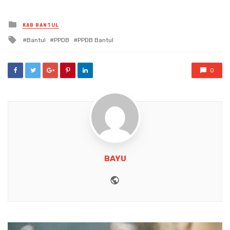
Posted
KAB BANTUL
in
Tagged
Bantul
PPDB
PPDB Bantul
with
0
BAYU
Website