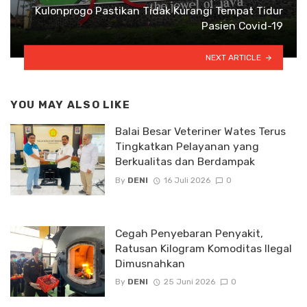
Kulonprogo Pastikan Tidak Kurangi Tempat Tidur
Pasien Covid-19
NEXT ARTICLE
YOU MAY ALSO LIKE
Balai Besar Veteriner Wates Terus
Tingkatkan Pelayanan yang
Berkualitas dan Berdampak
By
DENI
16 Juli 2026
0
Cegah Penyebaran Penyakit,
Ratusan Kilogram Komoditas Ilegal
Dimusnahkan
By
DENI
25 Juni 2026
0