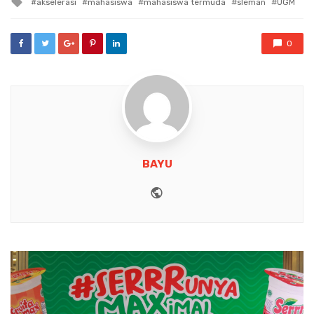
akselerasi
mahasiswa
mahasiswa termuda
sleman
UGM
with
0
BAYU
Website