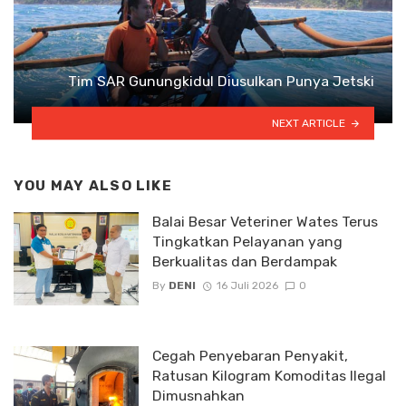
Tim SAR Gunungkidul Diusulkan Punya Jetski
NEXT ARTICLE
YOU MAY ALSO LIKE
Balai Besar Veteriner Wates Terus
Tingkatkan Pelayanan yang
Berkualitas dan Berdampak
By
DENI
16 Juli 2026
0
Cegah Penyebaran Penyakit,
Ratusan Kilogram Komoditas Ilegal
Dimusnahkan