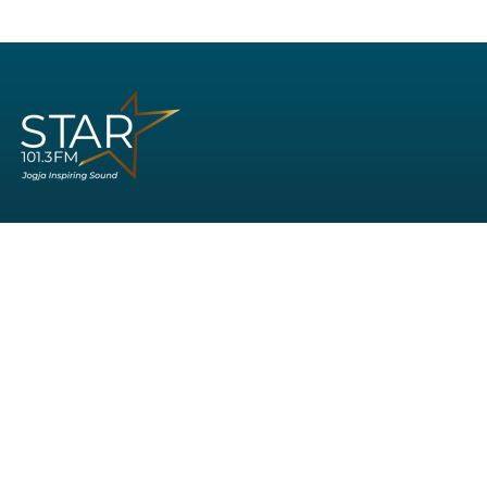
Office:
Jl. AM Sangaji No. 41
Cokrodiningratan
Yogyakarta
Phone: (0274) 544-935
WA: 081-8621-013
Hotline Marketing: 081-5757-41885
Hubungi kami:
redaksi1013@gmail.com
Pedoman Media Cyber