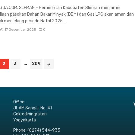
JA.COM, SLEMAN – Pemerintah Kabupaten Sleman menjamin
diaan pasokan Bahan Bakar Minyak (BBM) dan Gas LPG akan aman dan
li menjelang periode Natal 2025 ...
17 Desember 2025
0
2
3
...
209
Office:
Jl. AM Sangaji No. 41
Cokrodiningratan
Yogyakarta
Phone: (0274) 544-935