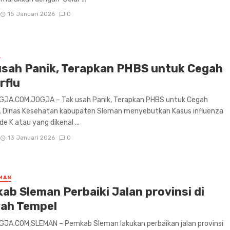
15 Januari 2026
0
E
usah Panik, Terapkan PHBS untuk Cegah
rflu
JA.COM,JOGJA – Tak usah Panik, Terapkan PHBS untuk Cegah
u. Dinas Kesehatan kabupaten Sleman menyebutkan Kasus influenza
de K atau yang dikenal ...
13 Januari 2026
0
MAN
ab Sleman Perbaiki Jalan provinsi di
yah Tempel
JA.COM,SLEMAN – Pemkab Sleman lakukan perbaikan jalan provinsi