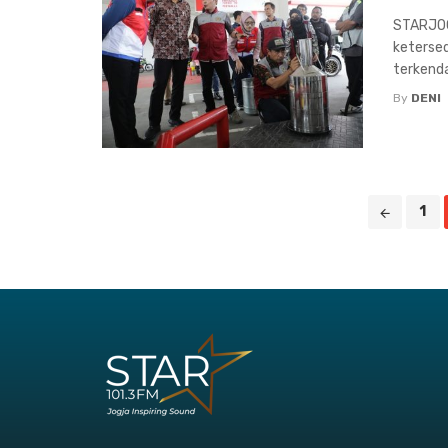
STARJOG
keterse
terkenda
By
DENI
Posts
1
navigation