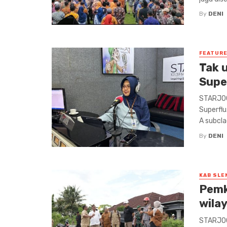
By
DENI
FEATUR
Tak 
Supe
STARJOG
Superfl
A subcla
By
DENI
KAB SLE
Pemk
wila
STARJOG