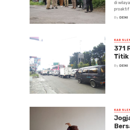
di wila
proaktif
By
DENI
KAB SLE
371 
Titi
By
DENI
KAB SLE
Jogj
Bers