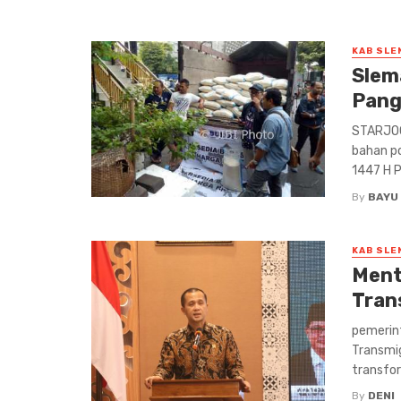
KAB SLE
Slem
Pang
STARJOGJ
bahan po
1447 H P
By
BAYU
KAB SLE
Ment
Tran
pemerint
Transmig
transfor
By
DENI