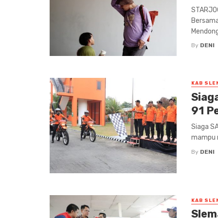
STARJOG
Bersama 
Mendonge
By
DENI
KAB SLE
Siag
91 P
Siaga S
mampu m
By
DENI
KAB SLE
Slem