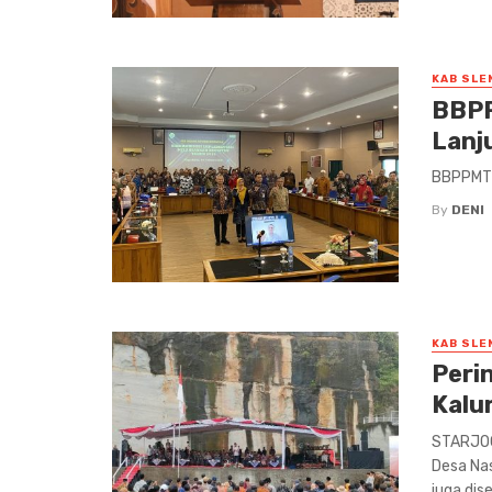
KAB SLE
BBPP
Lanj
BBPPMT Y
By
DENI
KAB SLE
Perin
Kalu
STARJOG
Desa Na
juga dis