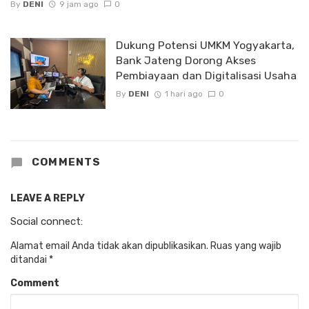
By
DENI
9 jam ago
0
Dukung Potensi UMKM Yogyakarta,
Bank Jateng Dorong Akses
Pembiayaan dan Digitalisasi Usaha
By
DENI
1 hari ago
0
COMMENTS
LEAVE A REPLY
Social connect:
Alamat email Anda tidak akan dipublikasikan.
Ruas yang wajib
ditandai
*
Comment