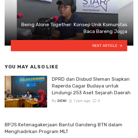
Being Alone Together: Konsep Unik Komunitas
Baca Bareng Jogja
NEXT ARTICLE
YOU MAY ALSO LIKE
DPRD dan Disbud Sleman Siapkan
Raperda Cagar Budaya untuk
Lindungi 253 Aset Sejarah Daerah
By
DENI
7 jam ago
0
BPJS Ketenagakerjaan Bantul Gandeng BTN dalam
Menghadirkan Program MLT