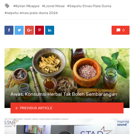
in
Tagged
Kylian Mbappe
Lionel Messi
Sepatu Emas Piala Dunia
with
sepatu emas piala dunia 2026
0
Awas, Konsumsi Herbal Tak Boleh Sembarangan
PREVIOUS ARTICLE