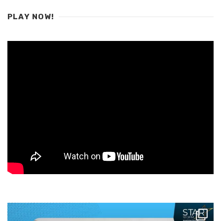
PLAY NOW!