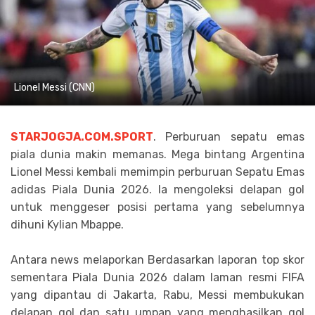
Lionel Messi (CNN)
STARJOGJA.COM.SPORT
. Perburuan sepatu emas
piala dunia makin memanas. Mega bintang Argentina
Lionel Messi kembali memimpin perburuan Sepatu Emas
adidas Piala Dunia 2026. Ia mengoleksi delapan gol
untuk menggeser posisi pertama yang sebelumnya
dihuni Kylian Mbappe.
Antara news melaporkan Berdasarkan laporan top skor
sementara Piala Dunia 2026 dalam laman resmi FIFA
yang dipantau di Jakarta, Rabu, Messi membukukan
delapan gol dan satu umpan yang menghasilkan gol