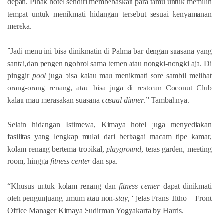
depan. Pihak hotel sendiri membebaskan para tamu untuk memilih
tempat untuk menikmati hidangan tersebut sesuai kenyamanan
mereka.
“
Jadi menu ini bisa dinikmatin di Palma bar dengan suasana yang
santai,dan pengen ngobrol sama temen atau nongki-nongki aja. Di
pinggir
pool
juga bisa kalau mau menikmati sore sambil melihat
orang-orang renang, atau bisa juga di restoran Coconut Club
kalau mau merasakan suasana
casual dinner
.” Tambahnya.
Selain hidangan Istimewa, Kimaya hotel juga menyediakan
fasilitas yang lengkap mulai dari berbagai macam tipe kamar,
kolam renang bertema tropikal,
playground
, teras garden, meeting
room, hingga
fitness center
dan spa.
“Khusus untuk kolam renang dan
fitness center
dapat dinikmati
oleh pengunjuang umum atau non-
stay,”
jelas Frans Titho – Front
Office Manager Kimaya Sudirman Yogyakarta by Harris.