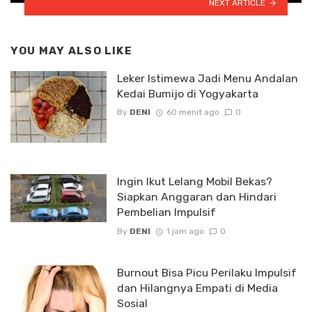
NEXT ARTICLE
YOU MAY ALSO LIKE
Leker Istimewa Jadi Menu Andalan
Kedai Bumijo di Yogyakarta
By
DENI
60 menit ago
0
Ingin Ikut Lelang Mobil Bekas?
Siapkan Anggaran dan Hindari
Pembelian Impulsif
By
DENI
1 jam ago
0
Burnout Bisa Picu Perilaku Impulsif
dan Hilangnya Empati di Media
Sosial