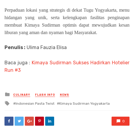
Perpaduan lokasi yang strategis di dekat Tugu Yogyakarta, menu
hidangan yang unik, serta kelengkapan fasilitas penginapan
membuat Kimaya Sudirman optimis dapat mewujudkan kesan
liburan yang aman dan nyaman bagi Masyarakat.
Penulis :
Ulima Fauzia Elisa
Baca juga :
Kimaya Sudirman Sukses Hadirkan Hotelier
Run #3
Posted
CULINARY
FLASH INFO
NEWS
in
Tagged
Indonesian Pasta Twist
Kimaya Sudirman Yogyakarta
with
0