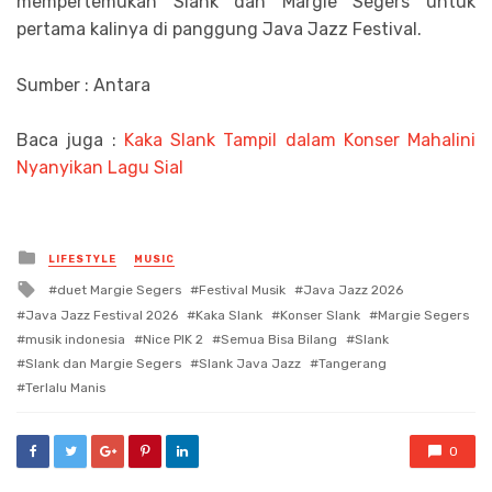
mempertemukan Slank dan Margie Segers untuk
pertama kalinya di panggung Java Jazz Festival.
Sumber : Antara
Baca juga :
Kaka Slank Tampil dalam Konser Mahalini
Nyanyikan Lagu Sial
Posted
LIFESTYLE
MUSIC
in
Tagged
duet Margie Segers
Festival Musik
Java Jazz 2026
with
Java Jazz Festival 2026
Kaka Slank
Konser Slank
Margie Segers
musik indonesia
Nice PIK 2
Semua Bisa Bilang
Slank
Slank dan Margie Segers
Slank Java Jazz
Tangerang
Terlalu Manis
0