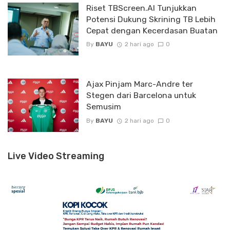
Riset TBScreen.AI Tunjukkan
Potensi Dukung Skrining TB Lebih
Cepat dengan Kecerdasan Buatan
By
BAYU
2 hari ago
0
Ajax Pinjam Marc-Andre ter
Stegen dari Barcelona untuk
Semusim
By
BAYU
2 hari ago
0
Live Video Streaming