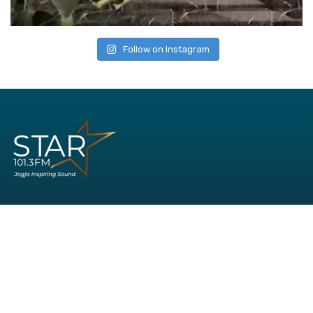
Follow on Instagram
Office:
Jl. AM Sangaji No. 41
Cokrodiningratan
Yogyakarta
Phone: (0274) 544-935
WA: 081-8621-013
Hotline Marketing: 081-5757-41885