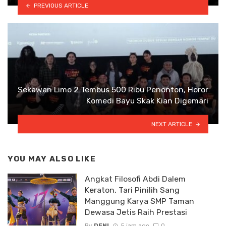
PREVIOUS ARTICLE
Sekawan Limo 2 Tembus 500 Ribu Penonton, Horor
Komedi Bayu Skak Kian Digemari
NEXT ARTICLE
YOU MAY ALSO LIKE
Angkat Filosofi Abdi Dalem
Keraton, Tari Pinilih Sang
Manggung Karya SMP Taman
Dewasa Jetis Raih Prestasi
By
DENI
5 jam ago
0