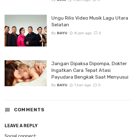
Ungu Rilis Video Musik Lagu Utara
Selatan
By
BAYU
8 jam ago
0
Jangan Dipaksa Dipompa, Dokter
Ingatkan Cara Tepat Atasi
Payudara Bengkak Saat Menyusui
By
BAYU
1 hari ago
0
COMMENTS
LEAVE A REPLY
Social connect: