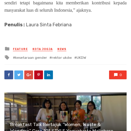
sendiri tetapi bagaimana kita memberikan kontribusi kepada
masyarakat luas di seluruh Indonesia,” ajaknya.
Penulis :
Laura Sinta Febriana
Posted
FEATURE
KOTA JOGJA
NEWS
in
Tagged
kesetaraan gender
rektor ukdw
UKDW
with
0
Breakfast Talk Bertajuk “Women, Waste &
Wonders” Cara 1O1 STYLE Yogyakarta Malioboro