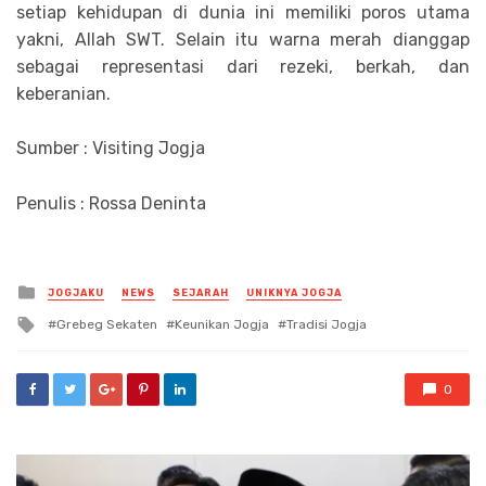
setiap kehidupan di dunia ini memiliki poros utama
yakni, Allah SWT. Selain itu warna merah dianggap
sebagai representasi dari rezeki, berkah, dan
keberanian.
Sumber : Visiting Jogja
Penulis : Rossa Deninta
Posted
JOGJAKU
NEWS
SEJARAH
UNIKNYA JOGJA
in
Tagged
Grebeg Sekaten
Keunikan Jogja
Tradisi Jogja
with
0