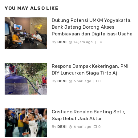
YOU MAY ALSO LIKE
Dukung Potensi UMKM Yogyakarta,
Bank Jateng Dorong Akses
Pembiayaan dan Digitalisasi Usaha
By
DENI
14 jam ago
0
Respons Dampak Kekeringan, PMI
DIY Luncurkan Siaga Tirto Aji
By
DENI
6 hari ago
0
Cristiano Ronaldo Banting Setir,
Siap Debut Jadi Aktor
By
DENI
6 hari ago
0