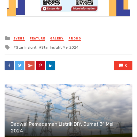
Posted
EVENT
FEATURE
GALERY
PROMO
in
Tagged
Star Insight
Star Insight Mei 2024
with
0
Jadwal Pemadaman Listrik DIY, Jumat 31 Mei
2024