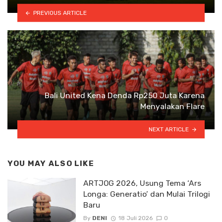
PREVIOUS ARTICLE
Bali United Kena Denda Rp250 Juta Karena
Menyalakan Flare
NEXT ARTICLE
YOU MAY ALSO LIKE
ARTJOG 2026, Usung Tema ‘Ars
Longa: Generatio’ dan Mulai Trilogi
Baru
By
DENI
18 Juli 2026
0