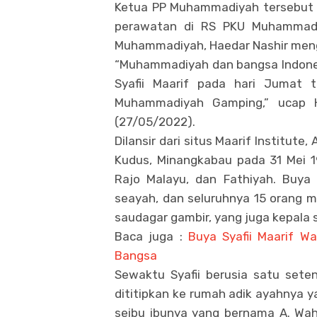
Ketua PP Muhammadiyah tersebut 
perawatan di RS PKU Muhammadi
Muhammadiyah, Haedar Nashir men
“Muhammadiyah dan bangsa Indones
Syafii Maarif pada hari Jumat 
Muhammadiyah Gamping,” ucap H
(27/05/2022).
Dilansir dari situs Maarif Institute,
Kudus, Minangkabau pada 31 Mei 1
Rajo Malayu, dan Fathiyah. Buya 
seayah, dan seluruhnya 15 orang m
saudagar gambir, yang juga kepala 
Baca juga :
Buya Syafii Maarif Wa
Bangsa
Sewaktu Syafii berusia satu sete
dititipkan ke rumah adik ayahnya 
seibu ibunya yang bernama A. Wahi