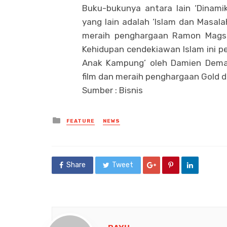
Buku-bukunya antara lain ‘Dinami
yang lain adalah ‘Islam dan Masala
meraih penghargaan Ramon Magsay
Kehidupan cendekiawan Islam ini pe
Anak Kampung’ oleh Damien Demant
film dan meraih penghargaan Gold di
Sumber : Bisnis
Posted
FEATURE
NEWS
in
Share
Tweet