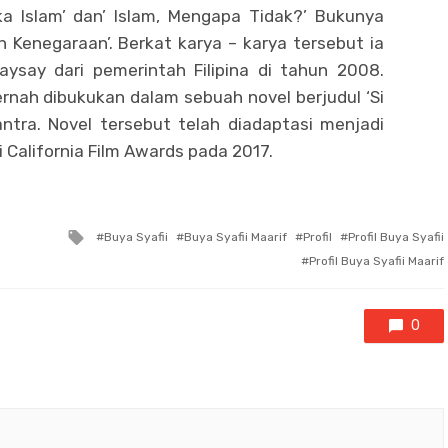
ka Islam’ dan’ Islam, Mengapa Tidak?’ Bukunya
h Kenegaraan’. Berkat karya – karya tersebut ia
say dari pemerintah Filipina di tahun 2008.
rnah dibukukan dalam sebuah novel berjudul ‘Si
ra. Novel tersebut telah diadaptasi menjadi
 California Film Awards pada 2017.
Tagged
Buya Syafii
Buya Syafii Maarif
Profil
Profil Buya Syafii
with
Profil Buya Syafii Maarif
0