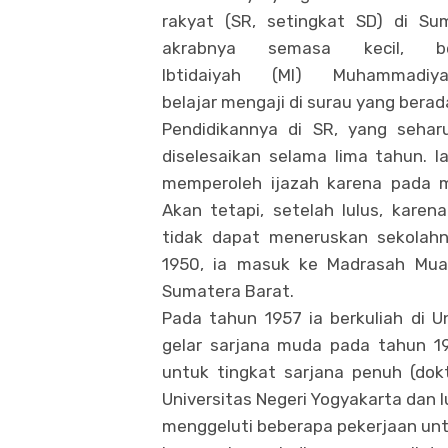
rakyat (SR, setingkat SD) di Sum
akrabnya semasa kecil, 
Ibtidaiyah (MI) Muhamma
belajar mengaji di surau yang berada
Pendidikannya di SR, yang seha
diselesaikan selama lima tahun. I
memperoleh ijazah karena pada ma
Akan tetapi, setelah lulus, kare
tidak dapat meneruskan sekolah
1950, ia masuk ke Madrasah Mual
Sumatera Barat.
Pada tahun 1957 ia berkuliah di 
gelar sarjana muda pada tahun 19
untuk tingkat sarjana penuh (dok
Universitas Negeri Yogyakarta dan l
menggeluti beberapa pekerjaan un