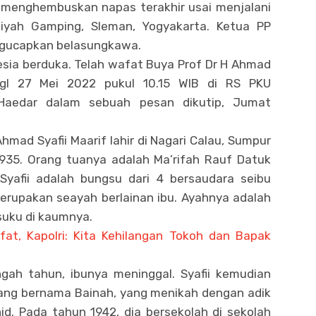
menghembuskan napas terakhir usai menjalani
yah Gamping, Sleman, Yogyakarta. Ketua PP
gucapkan belasungkawa.
ia berduka. Telah wafat Buya Prof Dr H Ahmad
tgl 27 Mei 2022 pukul 10.15 WIB di RS PKU
aedar dalam sebuah pesan dikutip, Jumat
 Ahmad Syafii Maarif lahir di Nagari Calau, Sumpur
935. Orang tuanya adalah Ma’rifah Rauf Datuk
Syafii adalah bungsu dari 4 bersaudara seibu
erupakan seayah berlainan ibu. Ayahnya adalah
suku di kaumnya.
fat, Kapolri: Kita Kehilangan Tokoh dan Bapak
ngah tahun, ibunya meninggal. Syafii kemudian
yang bernama Bainah, yang menikah dengan adik
d. Pada tahun 1942, dia bersekolah di sekolah