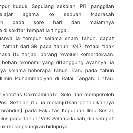
pur Kudus. Sepulang sekolah, Pi’i, panggilan
belajar agama ke sebuah Madrasah
diyah pada sore hari dan malamnya
 di sekitar tempat ia tinggal.
rusnya ia tempuh selama enam tahun, dapat
a tamat dari SR pada tahun 1947, tetapi tidak
sa itu terjadi perang revolusi kemerdekaan.
na beban ekonomi yang ditanggung ayahnya, ia
nya selama beberapa tahun. Baru pada tahun
limin Muhammadiyah di Balai Tangah, Lintau,
Universitas Cokroaminoto, Solo dan memperoleh
64. Setelah itu, ia melanjutkan pendidikannya
torandus) pada Fakultas Keguruan Ilmu Sosial,
ulus pada tahun 1968. Selama kuliah, dia sempat
tuk melangsungkan hidupnya.