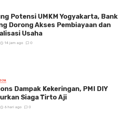
ng Potensi UMKM Yogyakarta, Bank
ng Dorong Akses Pembiayaan dan
alisasi Usaha
14 jam ago
0
GJA
ons Dampak Kekeringan, PMI DIY
urkan Siaga Tirto Aji
6 hari ago
0