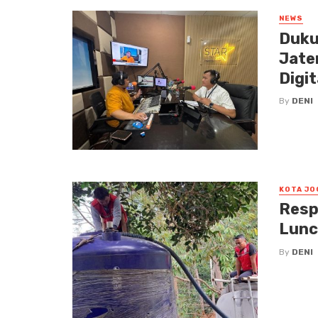
NEWS
Duku
Jate
Digit
By
DENI
KOTA JO
Resp
Lunc
By
DENI