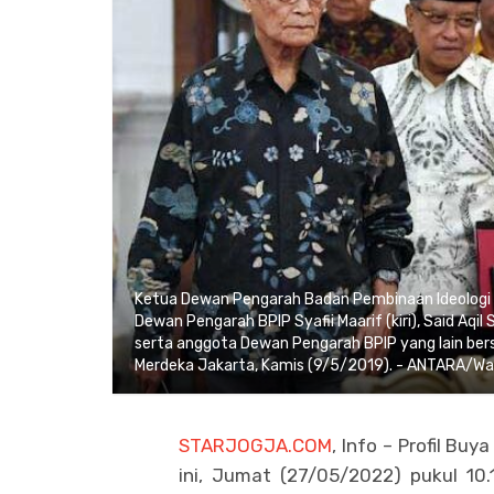
Ketua Dewan Pengarah Badan Pembinaan Ideologi 
Dewan Pengarah BPIP Syafii Maarif (kiri), Said Aqil 
serta anggota Dewan Pengarah BPIP yang lain ber
Merdeka Jakarta, Kamis (9/5/2019). - ANTARA/Wa
STARJOGJA.COM
, Info – Profil Bu
ini, Jumat (27/05/2022) pukul 10