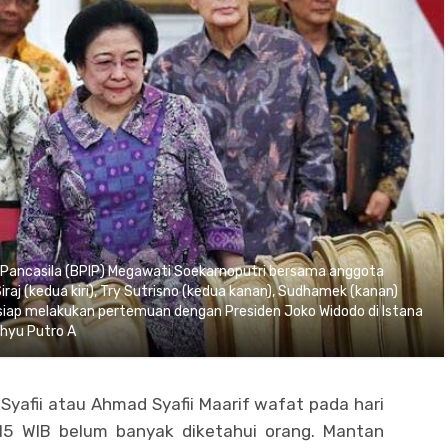
Pancasila (BPIP) Megawati Soekarnoputri bersama anggota
Siraj (kedua kiri), Try Sutrisno (kedua kanan), Sudhamek (kanan)
siap melakukan pertemuan dengan Presiden Joko Widodo di Istana
hyu Putro A
ya Syafii atau Ahmad Syafii Maarif wafat pada hari
.15 WIB belum banyak diketahui orang. Mantan