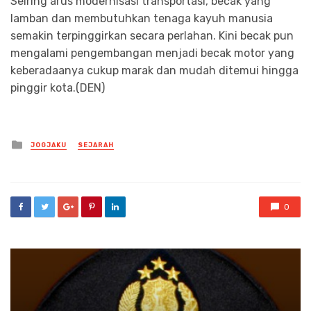
Seiring arus modernisasi transportasi, becak yang
lamban dan membutuhkan tenaga kayuh manusia
semakin terpinggirkan secara perlahan. Kini becak pun
mengalami pengembangan menjadi becak motor yang
keberadaanya cukup marak dan mudah ditemui hingga
pinggir kota.(DEN)
Posted
JOGJAKU
SEJARAH
in
0