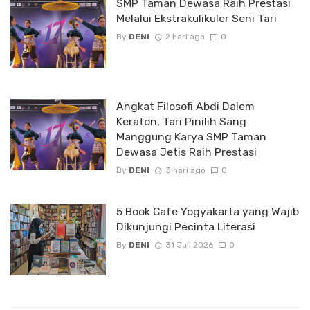
SMP Taman Dewasa Raih Prestasi
Melalui Ekstrakulikuler Seni Tari
By
DENI
2 hari ago
0
Angkat Filosofi Abdi Dalem
Keraton, Tari Pinilih Sang
Manggung Karya SMP Taman
Dewasa Jetis Raih Prestasi
By
DENI
3 hari ago
0
5 Book Cafe Yogyakarta yang Wajib
Dikunjungi Pecinta Literasi
By
DENI
31 Juli 2026
0