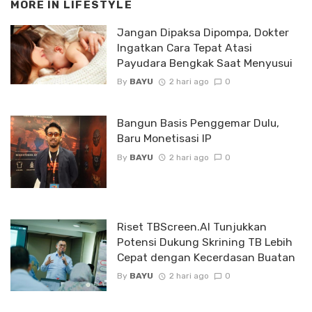
MORE IN
LIFESTYLE
Jangan Dipaksa Dipompa, Dokter
Ingatkan Cara Tepat Atasi
Payudara Bengkak Saat Menyusui
By
BAYU
2 hari ago
0
Bangun Basis Penggemar Dulu,
Baru Monetisasi IP
By
BAYU
2 hari ago
0
Riset TBScreen.AI Tunjukkan
Potensi Dukung Skrining TB Lebih
Cepat dengan Kecerdasan Buatan
By
BAYU
2 hari ago
0