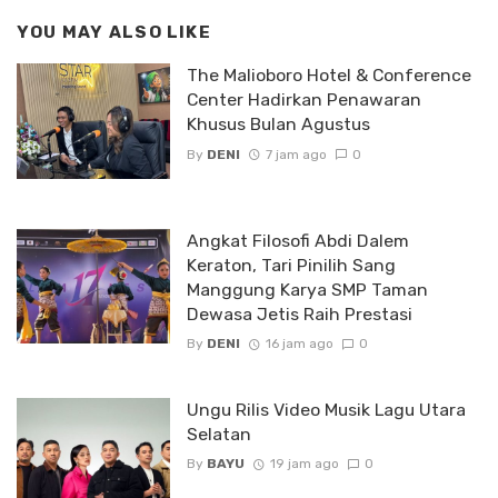
YOU MAY ALSO LIKE
The Malioboro Hotel & Conference
Center Hadirkan Penawaran
Khusus Bulan Agustus
By
DENI
7 jam ago
0
Angkat Filosofi Abdi Dalem
Keraton, Tari Pinilih Sang
Manggung Karya SMP Taman
Dewasa Jetis Raih Prestasi
By
DENI
16 jam ago
0
Ungu Rilis Video Musik Lagu Utara
Selatan
By
BAYU
19 jam ago
0