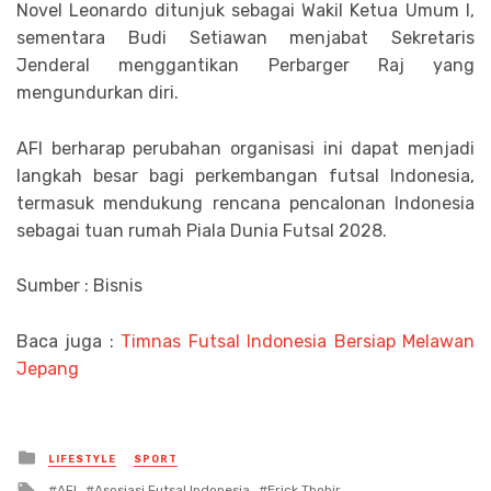
Novel Leonardo ditunjuk sebagai Wakil Ketua Umum I,
sementara Budi Setiawan menjabat Sekretaris
Jenderal menggantikan Perbarger Raj yang
mengundurkan diri.
AFI berharap perubahan organisasi ini dapat menjadi
langkah besar bagi perkembangan futsal Indonesia,
termasuk mendukung rencana pencalonan Indonesia
sebagai tuan rumah Piala Dunia Futsal 2028.
Sumber : Bisnis
Baca juga :
Timnas Futsal Indonesia Bersiap Melawan
Jepang
Posted
LIFESTYLE
SPORT
in
Tagged
AFI
Asosiasi Futsal Indonesia
Erick Thohir