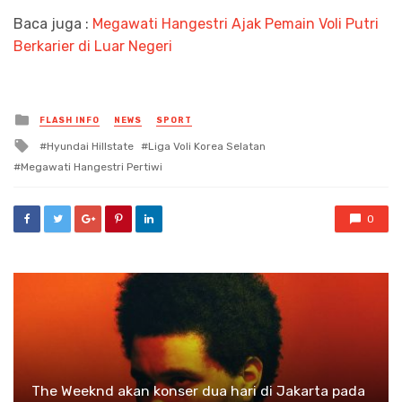
Baca juga :
Megawati Hangestri Ajak Pemain Voli Putri
Berkarier di Luar Negeri
Posted
FLASH INFO
NEWS
SPORT
in
Tagged
Hyundai Hillstate
Liga Voli Korea Selatan
with
Megawati Hangestri Pertiwi
0
The Weeknd akan konser dua hari di Jakarta pada