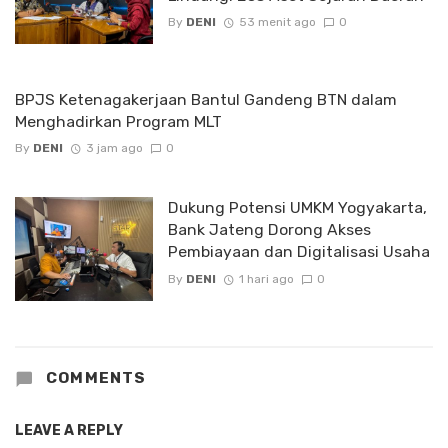
By
DENI
53 menit ago
0
BPJS Ketenagakerjaan Bantul Gandeng BTN dalam
Menghadirkan Program MLT
By
DENI
3 jam ago
0
Dukung Potensi UMKM Yogyakarta,
Bank Jateng Dorong Akses
Pembiayaan dan Digitalisasi Usaha
By
DENI
1 hari ago
0
COMMENTS
LEAVE A REPLY