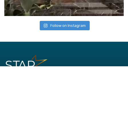
Follow on Instagram
Office:
Jl. AM Sangaji No. 41
Cokrodiningratan
Yogyakarta
Phone: (0274) 544-935
WA: 081-8621-013