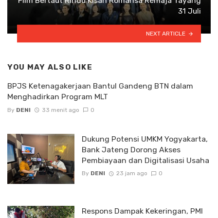
Film Bertaut Rindu Kisah Romansa Remaja Tayang
31 Juli
NEXT ARTICLE
YOU MAY ALSO LIKE
BPJS Ketenagakerjaan Bantul Gandeng BTN dalam
Menghadirkan Program MLT
By
DENI
33 menit ago
0
Dukung Potensi UMKM Yogyakarta,
Bank Jateng Dorong Akses
Pembiayaan dan Digitalisasi Usaha
By
DENI
23 jam ago
0
Respons Dampak Kekeringan, PMI