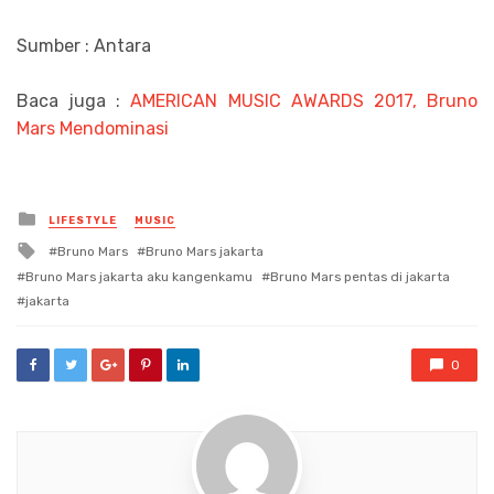
Sumber : Antara
Baca juga :
AMERICAN MUSIC AWARDS 2017, Bruno
Mars Mendominasi
Posted
LIFESTYLE
MUSIC
in
Tagged
Bruno Mars
Bruno Mars jakarta
with
Bruno Mars jakarta aku kangenkamu
Bruno Mars pentas di jakarta
jakarta
0