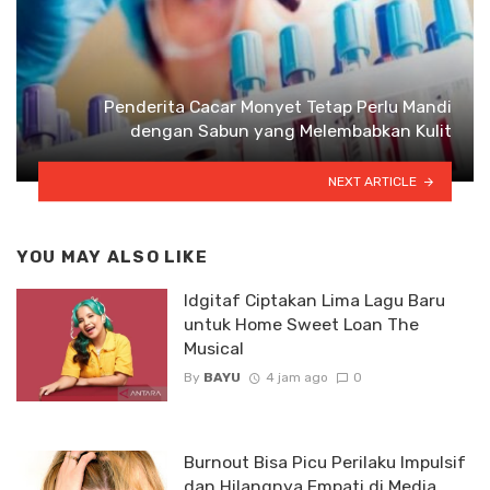
Penderita Cacar Monyet Tetap Perlu Mandi
dengan Sabun yang Melembabkan Kulit
NEXT ARTICLE
YOU MAY ALSO LIKE
Idgitaf Ciptakan Lima Lagu Baru
untuk Home Sweet Loan The
Musical
By
BAYU
4 jam ago
0
Burnout Bisa Picu Perilaku Impulsif
dan Hilangnya Empati di Media