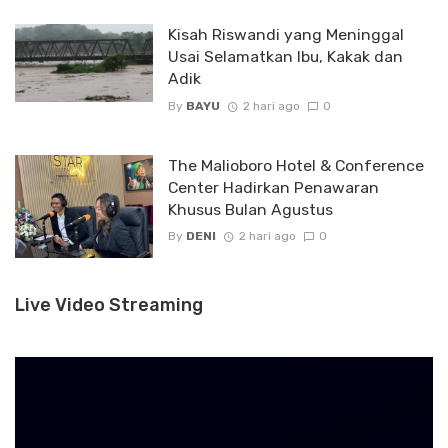
Kisah Riswandi yang Meninggal
Usai Selamatkan Ibu, Kakak dan
Adik
By
BAYU
2 hari ago
0
The Malioboro Hotel & Conference
Center Hadirkan Penawaran
Khusus Bulan Agustus
By
DENI
2 hari ago
0
Live Video Streaming