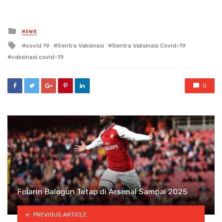
Posted
NEWS
in
Tagged
covid 19
Sentra Vaksinasi
Sentra Vaksinasi Covid-19
with
vaksinasi covid-19
0
Folarin Balogun Tetap di Arsenal Sampai 2025
PREVIOUS ARTICLE