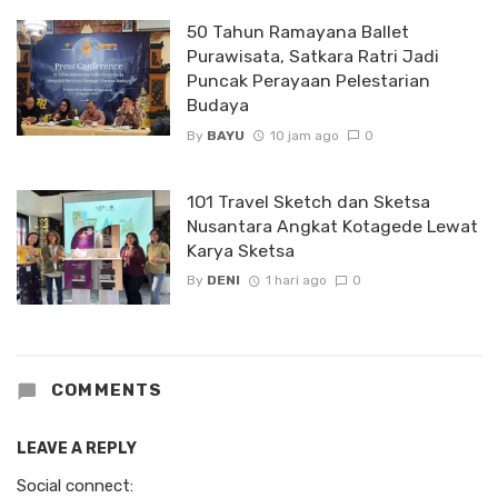
50 Tahun Ramayana Ballet
Purawisata, Satkara Ratri Jadi
Puncak Perayaan Pelestarian
Budaya
By
BAYU
10 jam ago
0
1O1 Travel Sketch dan Sketsa
Nusantara Angkat Kotagede Lewat
Karya Sketsa
By
DENI
1 hari ago
0
COMMENTS
LEAVE A REPLY
Social connect: