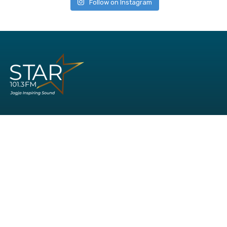
Follow on Instagram
Office:
Jl. AM Sangaji No. 41
Cokrodiningratan
Yogyakarta
Phone: (0274) 544-935
WA: 081-8621-013
Hotline Marketing: 081-5757-41885
Hubungi kami:
redaksi1013@gmail.com