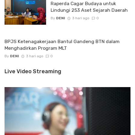
Raperda Cagar Budaya untuk
Lindungi 253 Aset Sejarah Daerah
By
DENI
3 hari ago
0
BPJS Ketenagakerjaan Bantul Gandeng BTN dalam
Menghadirkan Program MLT
By
DENI
3 hari ago
0
Live Video Streaming