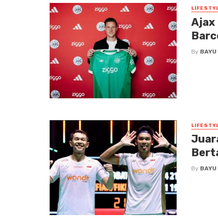
LIFESTY
Ajax
Barc
By
BAYU
LIFESTY
Juar
Bert
By
BAYU