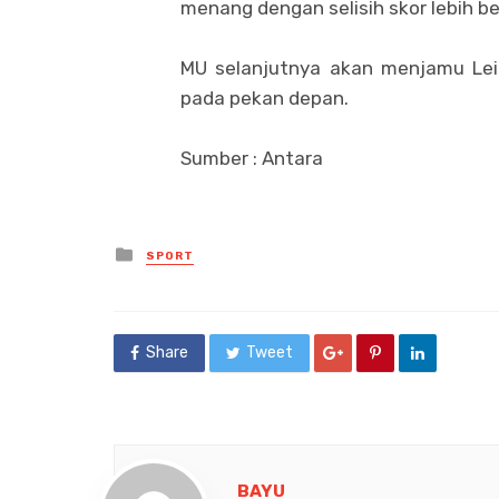
menang dengan selisih skor lebih bes
MU selanjutnya akan menjamu Leip
pada pekan depan.
Sumber : Antara
Posted
SPORT
in
Share
Tweet
BAYU