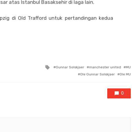
ar atas Istanbul Basaksehir di laga lain.
zig di Old Trafford untuk pertandingan kedua
Tagged
Gunnar Solskjaer
manchester united
MU
with
Ole Gunnar Solskjaer
Ole MU
0