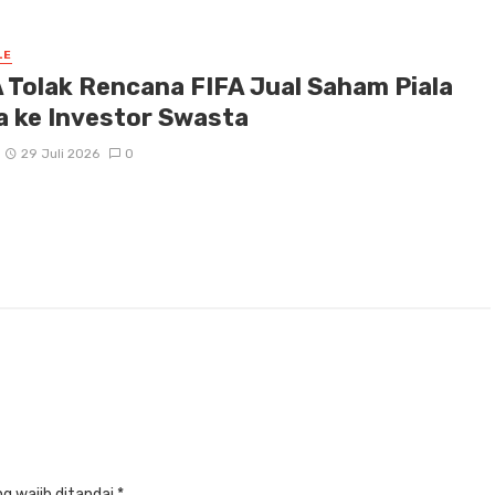
LE
 Tolak Rencana FIFA Jual Saham Piala
a ke Investor Swasta
29 Juli 2026
0
g wajib ditandai
*