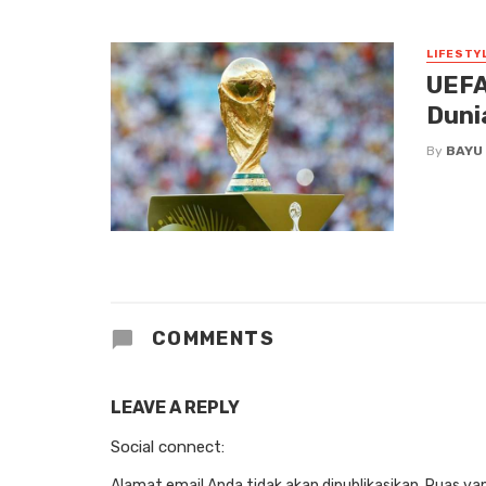
LIFESTY
UEFA
Duni
By
BAYU
COMMENTS
LEAVE A REPLY
Social connect:
Alamat email Anda tidak akan dipublikasikan.
Ruas yan