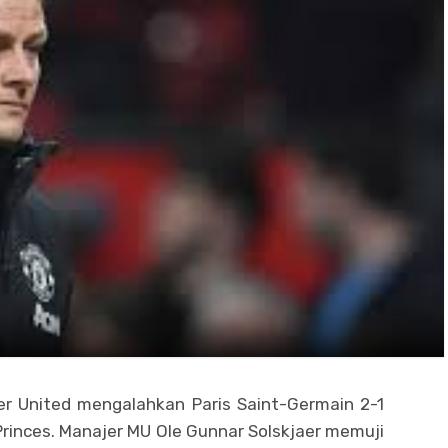
er United mengalahkan Paris Saint-Germain 2-1
Princes. Manajer MU Ole Gunnar Solskjaer memuji