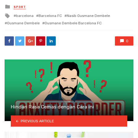
Posted
SPORT
in
Tagged
barcelona
Barcelona FC
Nasib Ousmane Dembele
with
Ousmane Dembele
Ousmane Dembele Barcelona FC
0
Hindari Rasa Cemas dengan Cara ini
PREVIOUS ARTICLE