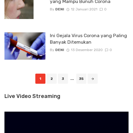
yang Mampu Bunuh Corona
By
DENI
12 Januari 2021
0
Ini Gejala Virus Corona yang Paling
Banyak Ditemukan
By
DENI
13 Desember 2020
0
Posts
1
2
3
...
35
navigation
Live Video Streaming