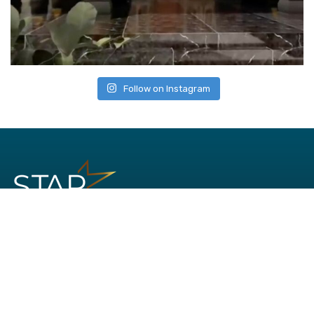
Follow on Instagram
Office:
Jl. AM Sangaji No. 41
Cokrodiningratan
Yogyakarta