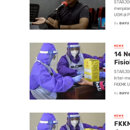
STARJOG
menjala
UGM di Pe
By
BAYU
NEWS
14 N
Fisi
STARJOGJ
Inter-me
FKKMK UG
By
BAYU
NEWS
FKKM