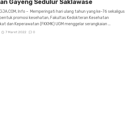
an Gayeng Sedulur Saklawase
A.COM, Info – Memperingati hari ulang tahun yang ke-76 sekaligus
 bentuk promosi kesehatan, Fakultas Kedokteran Kesehatan
kat dan Keperawatan (FKKMK) UGM menggelar serangkaian ...
7 Maret 2022
0