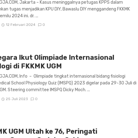
JA.COM, Jakarta – Kasus meninggalnya petugas KPPS dalam
nkan tugas menjadikan KPU DIY, Bawaslu DIY menggandeng FKKMK
milu 2024 ini. dr. ...
12 Februari 2024
0
egara Ikut Olimpiade Internasional
ologi di FKKMK UGM
A.COM, Info – Olimpiade tingkat internasional bidang fisiologi
dical School Physiology Quiz (IMSPQ) 2023 digelar pada 29-30 Juli di
M. Steering committee IMSPQ Dicky Moch. ...
25 Juli 2023
0
K UGM Ultah ke 76, Peringati