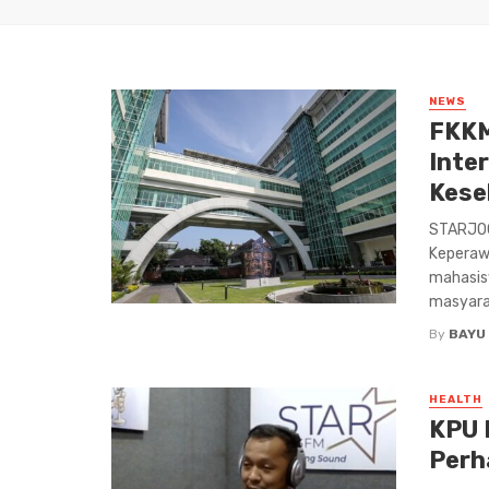
NEWS
FKKM
Inte
Kese
STARJOG
Keperaw
mahasis
masyarak
By
BAYU
HEALTH
KPU 
Perh