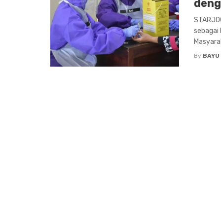
deng
STARJOGJ
sebagai
Masyara
By
BAYU